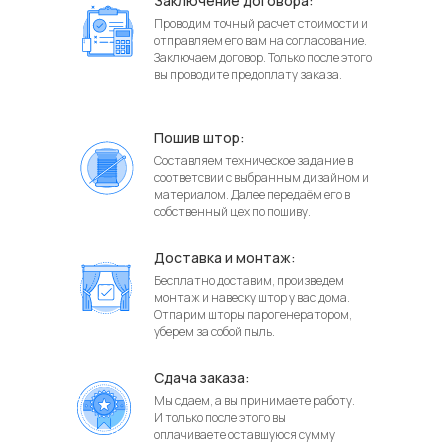
Заключение договора:
Проводим точный расчет стоимости и
отправляем его вам на согласование.
Заключаем договор. Только после этого
вы проводите предоплату заказа.
Пошив штор:
Составляем техническое задание в
соответсвии с выбранным дизайном и
материалом. Далее передаём его в
собственный цех по пошиву.
Доставка и монтаж:
Бесплатно доставим, произведем
монтаж и навеску штор у вас дома.
Отпарим шторы парогенератором,
уберем за собой пыль.
Сдача заказа:
Мы сдаем, а вы принимаете работу.
И только после этого вы
оплачиваете оставшуюся сумму