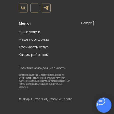
Меню:
Наверх
Наши услуги
Наше портфолио
Стоимость услуг
Как мы работаем
Политика конфиденциальности
Вся информация и цены представленные на сайте
Студии штор ПодШтору pod-shto.ru не являются
публичной офертой, определяемой положениями ст. 437
ГК РФ и носят исключительно ознакомительный
характер.
© Студия штор "ПодШтору", 2013-2026